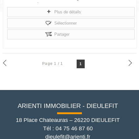
Le rez-de-chaussée vous...
Plus de détails
Sélectionner
Partager
Page 1 / 1
1
ARIENTI IMMOBILIER - DIEULEFIT
18 Place Chateauras
–
26220
DIEULEFIT
Tél :
04 75 46 87 60
dieulefit@arienti.fr