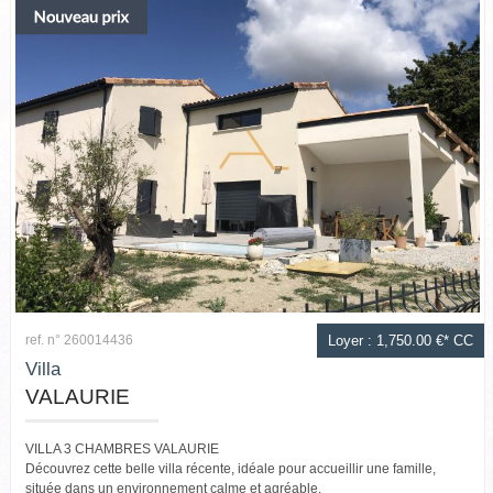
GRIGNAN-TAULIGNAN
VALREAS
CLÉON D'ANDRAN
CONTACT
ref. n° 260014436
Loyer : 1,750.00 €*
CC
Villa
VALAURIE
VILLA 3 CHAMBRES VALAURIE
Découvrez cette belle villa récente, idéale pour accueillir une famille,
située dans un environnement calme et agréable.