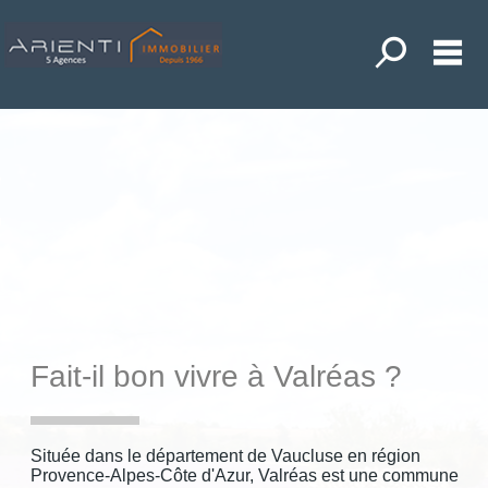
Toutes nos o
M
ACHETER
LOUER
ANDER UNE ESTIMATION
POSER UNE RECHERCHE
NOS ACTUALITÉS
MON COMPTE
MES SÉLECTIONS
0
Fait-il bon vivre à Valréas ?
ACCUEIL
DIEULEFIT
Située dans le département de Vaucluse en région
LA BEGUDE DE MAZENC
Provence-Alpes-Côte d'Azur, Valréas est une commune