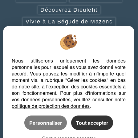
Découvrez Dieulefit
Vivre à La Bégude de Mazenc
Vivre à Grignan-Taulignan
Vivre à Cléon d'Andran
Découvrez la Drôme provençale
Nous utiliserons uniquement les données
personnelles pour lesquelles vous avez donné votre
Que faire en Drôme provençale
accord. Vous pouvez les modifier à n'importe quel
moment via la rubrique "Gérer les cookies" en bas
Les plus beaux villages de la Drôme
de notre site, à l'exception des cookies essentiels à
provençale
son fonctionnement. Pour plus d'informations sur
vos données personnelles, veuillez consulter
notre
politique de protection des données
.
Personnaliser
Tout accepter