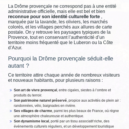
GRIGNAN-TAULIGNAN
La Drôme provençale ne correspond pas à une entité
administrative officielle, mais elle est bel et bien
VALREAS
reconnue pour son identité culturelle forte
,
marquée par la lavande, les oliviers, les marchés
CLÉON D'ANDRAN
colorés, et les villages perchés aux allures de carte
postale. On y retrouve les paysages typiques de la
CONTACT
Provence, tout en conservant l’authenticité d’un
territoire moins fréquenté que le Luberon ou la Côte
d’Azur.
Pourquoi la Drôme provençale séduit-elle
autant ?
Ce territoire attire chaque année de nombreux visiteurs
et nouveaux habitants, pour plusieurs raisons :
Son art de vivre provençal
, entre cigales, siestes à l’ombre et
produits du terroir.
Son patrimoine naturel préservé
, propice aux activités de plein air :
randonnées, vélo, baignades en rivière.
Ses villages de charme
, parmi les plus beaux de France, où règne
une atmosphère chaleureuse et authentique.
Son dynamisme local
, porté par un tissu associatif riche, des
événements culturels réguliers, et un développement touristique