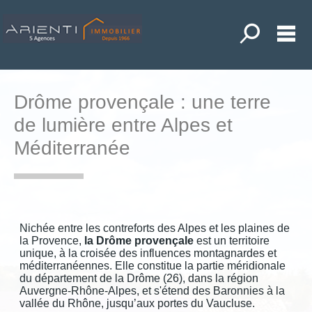
Toutes nos o
M
ACHETER
LOUER
Drôme provençale : une terre
ANDER UNE ESTIMATION
de lumière entre Alpes et
Méditerranée
POSER UNE RECHERCHE
NOS ACTUALITÉS
MON COMPTE
MES SÉLECTIONS
0
Nichée entre les contreforts des Alpes et les plaines de
la Provence,
la Drôme provençale
est un territoire
ACCUEIL
unique, à la croisée des influences montagnardes et
méditerranéennes. Elle constitue la partie méridionale
DIEULEFIT
du département de la Drôme (26), dans la région
Auvergne-Rhône-Alpes, et s'étend des Baronnies à la
LA BEGUDE DE MAZENC
vallée du Rhône, jusqu’aux portes du Vaucluse.