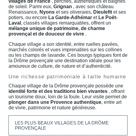
villages de France
, perchés, authentiques et baignés
de soleil. Parmi eux,
Grignan
, avec son château
Renaissance,
Nyons
et ses oliveraies,
Dieulefit
et ses
potiers, ou encore
La Garde-Adhémar
et
Le Poët-
Laval
, classés villages remarquables, offrent un
mélange unique de patrimoine, de charme
provençal et de douceur de vivre
.
Chaque village a son identité, entre ruelles pavées,
marchés colorés et vues imprenables sur les collines
ou les champs de lavande. Ces bourgs typiques font de
la Drôme provençale une destination idéale pour les
amoureux de culture, de nature et d’authenticité.
Une richesse patrimoniale à taille humaine
Chaque village de la Drôme provençale possède une
identité forte et des traditions bien vivantes
, offrant
un tourisme doux, loin de la foule. Leur visite permet de
plonger dans une Provence authentique
, entre art
de vivre, patrimoine et nature généreuse.
LES PLUS BEAUX VILLAGES DE LA DRÔME
PROVENÇALE