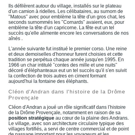
Ils défilèrent autour du village, installés sur le plateau
d'un camion à ridelles. Les célibataires, au surnom de
"Matous" avec pour emblème la tête d'un gros chat, les
seconds surnommés les "Cornards" avaient, eux, pour
emblème la tête d'un capricorne. La fête eut un tel
succès qu'elle alimente encore les conversations de nos
aînés .
L'année suivante fut institué le premier corso. Une reine
et deux demoiselles d'honneur furent choisies et cette
tradition se perpétua chaque année jusqu'en 1995. En
1966 un char intitulé "contes des mille et une nuits"
décoré d'éléphanteaux eut un tel succès qu'il s'en suivit
la confection de trois autres en ciment formant
aujourd'hui la fontaine des éléphants.
Cléon d'Andran dans l'histoire de la Drôme
Provençale
Cléon d'Andran a joué un rôle significatif dans l'histoire
de la Drôme Provençale, notamment en raison de sa
position stratégique
au cœur de la plaine des Andrans.
Le village, avec son architecture circulaire typique des
villages fortifiés, a servi de centre commercial et de point
de passage important pour les voyageurs et les