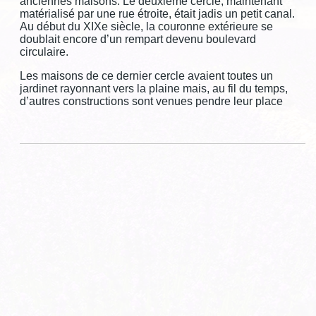
anciennes maisons. Le deuxième cercle, maintenant
GRIGNAN-TAULIGNAN
matérialisé par une rue étroite, était jadis un petit canal.
Au début du XIXe siècle, la couronne extérieure se
VALREAS
doublait encore d’un rempart devenu boulevard
circulaire.
CLÉON D'ANDRAN
Les maisons de ce dernier cercle avaient toutes un
jardinet rayonnant vers la plaine mais, au fil du temps,
CONTACT
d’autres constructions sont venues pendre leur place