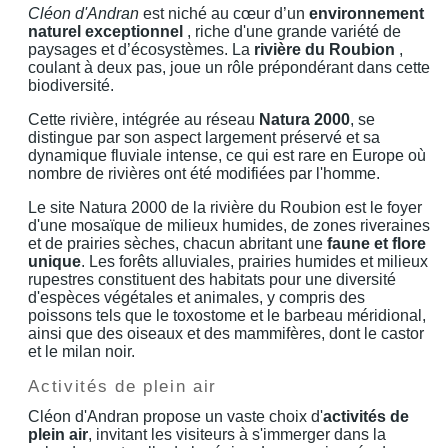
Cléon d'Andran
est niché au cœur d’un
environnement
naturel exceptionnel
, riche d'une grande variété de
paysages et d’écosystèmes. La
rivière du Roubion
,
coulant à deux pas, joue un rôle prépondérant dans cette
biodiversité.
Cette rivière, intégrée au réseau
Natura 2000
, se
distingue par son aspect largement préservé et sa
dynamique fluviale intense, ce qui est rare en Europe où
nombre de rivières ont été modifiées par l'homme.
Le site Natura 2000 de la rivière du Roubion est le foyer
d'une mosaïque de milieux humides, de zones riveraines
et de prairies sèches, chacun abritant une
faune et flore
unique
. Les forêts alluviales, prairies humides et milieux
rupestres constituent des habitats pour une diversité
d'espèces végétales et animales, y compris des
poissons tels que le toxostome et le barbeau méridional,
ainsi que des oiseaux et des mammifères, dont le castor
et le milan noir.
Activités de plein air
Cléon d'Andran propose un vaste choix d'
activités de
plein air
, invitant les visiteurs à s'immerger dans la