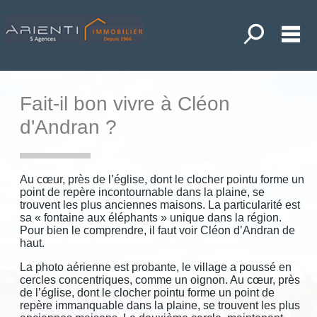
Toutes nos o
M
ACHETER
LOUER
Fait-il bon vivre à Cléon
ANDER UNE ESTIMATION
d'Andran ?
POSER UNE RECHERCHE
NOS ACTUALITÉS
Au cœur, près de l’église, dont le clocher pointu forme un
point de repère incontournable dans la plaine, se
MON COMPTE
trouvent les plus anciennes maisons. La particularité est
sa « fontaine aux éléphants » unique dans la région.
MES SÉLECTIONS
0
Pour bien le comprendre, il faut voir Cléon d’Andran de
haut.
ACCUEIL
La photo aérienne est probante, le village a poussé en
DIEULEFIT
cercles concentriques, comme un oignon. Au cœur, près
de l’église, dont le clocher pointu forme un point de
LA BEGUDE DE MAZENC
repère immanquable dans la plaine, se trouvent les plus