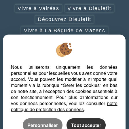
Vivre à Valréas
Vivre à Dieulefit
Découvrez Dieulefit
Vivre à La Bégude de Mazenc
Vivre à Grignan-Taulignan
Vivre à Cléon d'Andran
Découvrez la Drôme provençale
Nous utiliserons uniquement les données
personnelles pour lesquelles vous avez donné votre
Que faire en Drôme provençale
accord. Vous pouvez les modifier à n'importe quel
moment via la rubrique "Gérer les cookies" en bas
Les plus beaux villages de la Drôme
de notre site, à l'exception des cookies essentiels à
provençale
son fonctionnement. Pour plus d'informations sur
vos données personnelles, veuillez consulter
notre
politique de protection des données
.
Personnaliser
Tout accepter