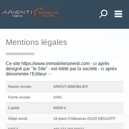
Toutes nos o
M
ACHETER
LOUER
Mentions légales
ANDER UNE ESTIMATION
POSER UNE RECHERCHE
Ce site https://www.immobilierarienti.com - ci après
désigné par "le Site" - est édité par la société - ci après
NOS ACTUALITÉS
dénommée l'Editeur - :
MON COMPTE
Raison sociale
ARIENTI IMMOBILIER
MES SÉLECTIONS
0
Forme sociale
SARL
ACCUEIL
Capital
60000 €
DIEULEFIT
Siège social
18 place Châteauras 26220 DIEULEFIT
LA BEGUDE DE MAZENC