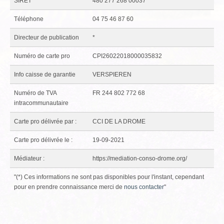
SIRET
480 277 268 00037
GRIGNAN-TAULIGNAN
Téléphone
04 75 46 87 60
VALREAS
Directeur de publication
*
CLÉON D'ANDRAN
Numéro de carte pro
CPI26022018000035832
CONTACT
Info caisse de garantie
VERSPIEREN
Numéro de TVA
FR 244 802 772 68
intracommunautaire
Carte pro délivrée par :
CCI DE LA DROME
Carte pro délivrée le :
19-09-2021
Médiateur :
https://mediation-conso-drome.org/
"(*) Ces informations ne sont pas disponibles pour l'instant, cependant
pour en prendre connaissance merci de
nous contacter
"