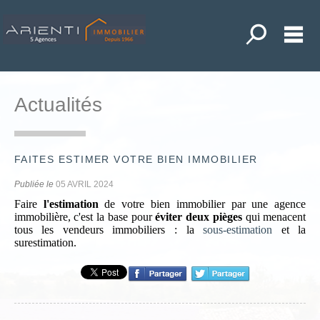
Toutes nos o
M
ACHETER
LOUER
Actualités
ANDER UNE ESTIMATION
POSER UNE RECHERCHE
FAITES ESTIMER VOTRE BIEN IMMOBILIER
NOS ACTUALITÉS
Publiée le
05 AVRIL 2024
MON COMPTE
Faire
l'estimation
de votre bien immobilier par une agence
immobilière, c'est la base pour
éviter deux pièges
qui menacent
MES SÉLECTIONS
0
tous les vendeurs immobiliers : la
sous-estimation
et la
surestimation.
ACCUEIL
DIEULEFIT
LA BEGUDE DE MAZENC