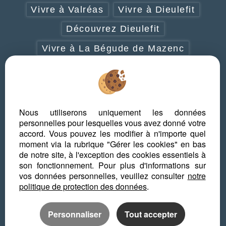
Vivre à Valréas
Vivre à Dieulefit
Découvrez Dieulefit
Vivre à La Bégude de Mazenc
Vivre à Grignan-Taulignan
Vivre à Cléon d'Andran
Découvrez la Drôme provençale
Nous utiliserons uniquement les données
personnelles pour lesquelles vous avez donné votre
Que faire en Drôme provençale
accord. Vous pouvez les modifier à n'importe quel
moment via la rubrique "Gérer les cookies" en bas
Les plus beaux villages de la Drôme
de notre site, à l'exception des cookies essentiels à
provençale
son fonctionnement. Pour plus d'informations sur
vos données personnelles, veuillez consulter
notre
politique de protection des données
.
Personnaliser
Tout accepter