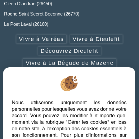
Cleon D'andran (26450)
Roche Saint Secret Beconne (26770)
Le Poet Laval (26160)
Vivre à Valréas
Vivre à Dieulefit
Découvrez Dieulefit
Vivre à La Bégude de Mazenc
Vivre à Grignan-Taulignan
Vivre à Cléon d'Andran
Découvrez la Drôme provençale
Nous utiliserons uniquement les données
personnelles pour lesquelles vous avez donné votre
Que faire en Drôme provençale
accord. Vous pouvez les modifier à n'importe quel
moment via la rubrique "Gérer les cookies" en bas
Les plus beaux villages de la Drôme
de notre site, à l'exception des cookies essentiels à
provençale
son fonctionnement. Pour plus d'informations sur