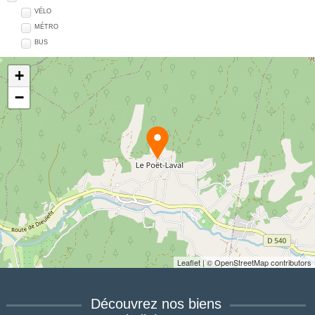
VÉLO
MÉTRO
BUS
+
−
Leaflet
| © OpenStreetMap contributors
Découvrez
nos biens