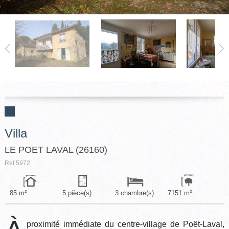
GRIGNAN-TAULIGNAN
VALREAS
CLÉON D'ANDRAN
CONTACT
Villa
LE POET LAVAL (26160)
Ref
5972
85 m²
5 pièce(s)
3 chambre(s)
7151 m²
proximité immédiate du centre-village de Poët-Laval,