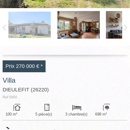
GRIGNAN-TAULIGNAN
VALREAS
CLÉON D'ANDRAN
CONTACT
Prix
270 000 €
*
Villa
DIEULEFIT (26220)
Ref
5950
100 m²
5 pièce(s)
3 chambre(s)
698 m²