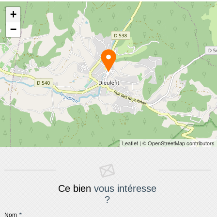
+
−
Leaflet
| © OpenStreetMap contributors
Ce bien
vous intéresse
?
Nom
*