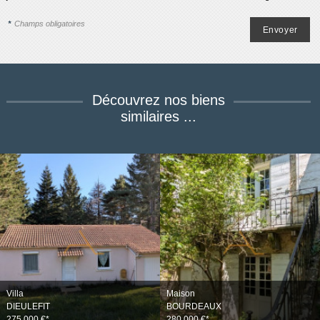
*
Champs obligatoires
Découvrez
nos biens
similaires ...
Villa
Maison
DIEULEFIT
BOURDEAUX
275 000 €*
280 000 €*